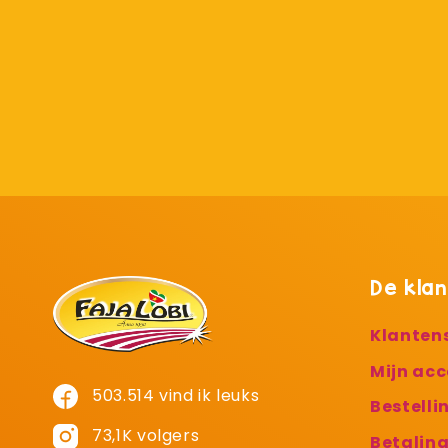
De klan
Klanten
Mijn ac
503.514 vind ik leuks
Bestelli
73,1K volgers
Betalin