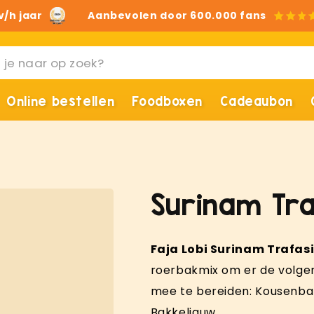
v/h jaar
Aanbevolen door 600.000 fans
Online bestellen
Foodboxen
Cadeaubon
Surinam Tra
Faja Lobi Surinam Trafas
roerbakmix om er de volge
mee te bereiden: Kousenba
Bakkeljauw.