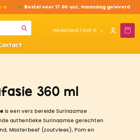
Bestel voor 17.00 uur, maandag geleverd
L
Inloggen
Winkelwag
Nederland | EUR €
a
Contact
n
d
/
r
fasie 360 ml
e
g
i
ie
is een vers bereide Surinaamse
o
nde authentieke Surinaamse gerechten
nd, Masterbeef (zoutvlees), Pom en