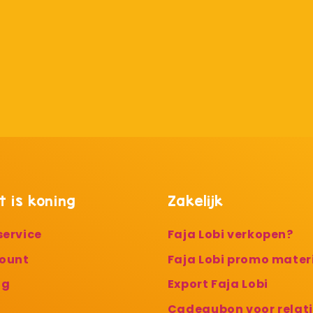
t is koning
Zakelijk
service
Faja Lobi verkopen?
count
Faja Lobi promo mater
ng
Export Faja Lobi
g
Cadeaubon voor relat