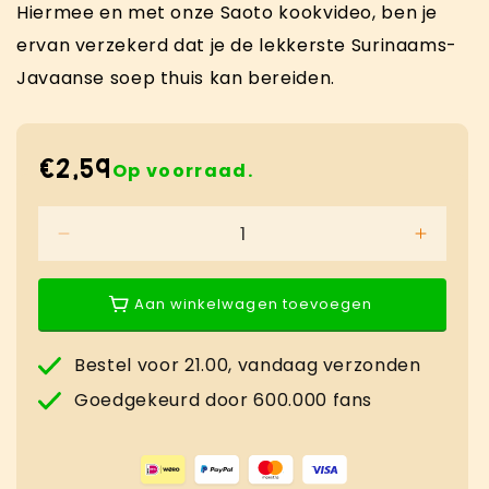
Hiermee en met onze Saoto kookvideo, ben je
ervan verzekerd dat je de lekkerste Surinaams-
Javaanse soep thuis kan bereiden.
€2,59
Normale
Op voorraad.
prijs
Aantal
Aantal
verlagen
verhog
voor
voor
Aan winkelwagen toevoegen
Saoto
Saoto
Trafasie
Trafasi
360ml
360ml
Bestel voor 21.00, vandaag verzonden
Goedgekeurd door 600.000 fans