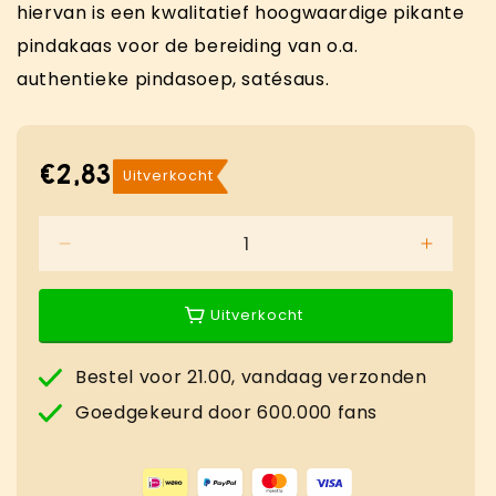
hiervan is een kwalitatief hoogwaardige pikante
pindakaas voor de bereiding van o.a.
authentieke pindasoep, satésaus.
€2,83
Normale
Uitverkocht
prijs
Aantal
Aantal
verlagen
verhog
voor
voor
Uitverkocht
Pindakaas
Pindak
360
360
ml
ml
Bestel voor 21.00, vandaag verzonden
Goedgekeurd door 600.000 fans