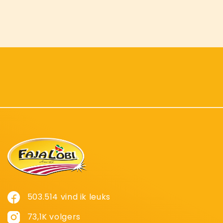
503.514 vind ik leuks
73,1K volgers